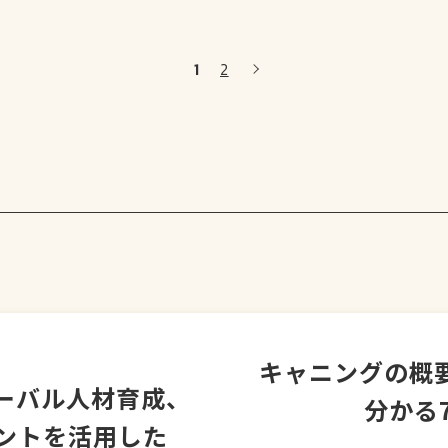
投
1
2
稿
の
ペー
ジ
送
り
キャニングの概
ーバル人材育成、
分かる
メントを活用した