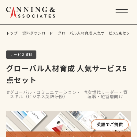
トップ
資料ダウンロード
グローバル人材育成 人気サービス5点セット
トップ
サービス
サービス資料
グローバル・コミュニケーション・スキル
グローバル人材育成 人気サービス5
公開講座
点セット
グローバルリーダー育成
サヴィル・アセスメント
グローバル・コミュニケーション・
次世代リーダー・管
スキル（ビジネス英語研修）
理職・経営層向け
キャニングUK短期留学
特徴
導入事例