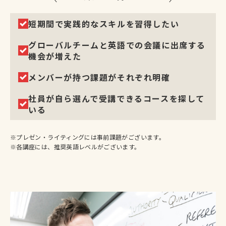
お役立ち情報
短期間で実践的なスキルを習得したい
セミナー
グローバルチームと英語での会議に出席する
チーム
機会が増えた
メンバーが持つ課題がそれぞれ明確
会社概要
社員が自ら選んで受講できるコースを探して
お知らせ
いる
よくある質問
※プレゼン・ライティングには事前課題がございます。
English
※各講座には、推奨英語レベルがございます。
03-5413-8980
無料相談してみる