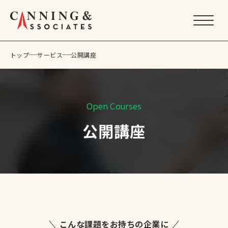
トップ
サービス
公開講座
トップ
サービス
グローバル・コミュニケーション・スキル
Open Courses
公開講座
公開講座
グローバルリーダー育成
サヴィル・アセスメント
キャニングUK短期留学
特徴
導入事例
こんな課題をお持ちの企業に