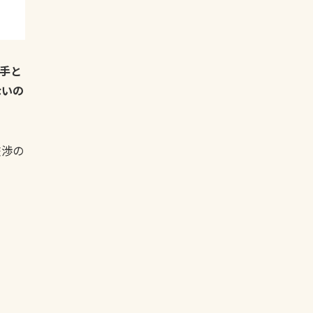
手と
ないの
交渉の