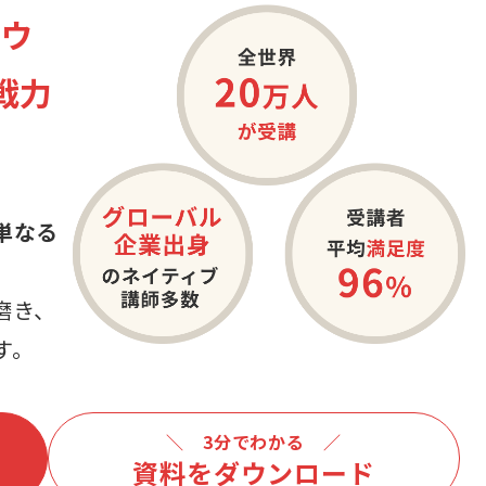
ノウ
戦力
単なる
磨き、
す。
＼ 3分でわかる ／
資料をダウンロード