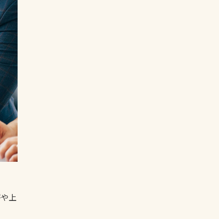
ョ
署や上